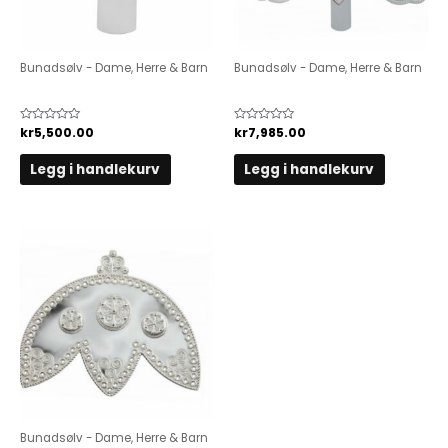
Bunadsølv - Dame, Herre & Barn
Bunadsølv - Dame, Herre & Barn
Håndgravert Lommekrok.
Lommekrok
Vurdert
kr
5,500.00
Vurdert
kr
7,985.00
0
0
av
av
5
5
Legg i handlekurv
Legg i handlekurv
Bunadsølv - Dame, Herre & Barn