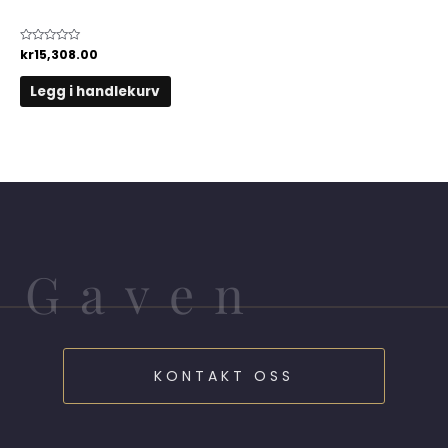
Lommekrok
Vurdert
kr
15,308.00
0
av
5
Legg i handlekurv
Gaven
KONTAKT OSS