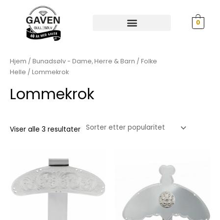
Hopp
rett
0
til
innholdet
Sortert
etter
propularitet
Hjem
/
Bunadsølv - Dame, Herre & Barn
/
Folke
Helle
/ Lommekrok
Lommekrok
Viser alle 3 resultater