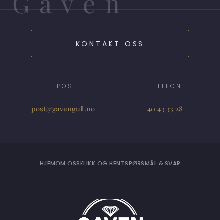
Gaven
KONTAKT OSS
E-POST
TELEFON
post@gavengull.no
40 43 33 28
HJEM
OM OSS
KLIKK OG HENT
SPØRSMÅL & SVAR