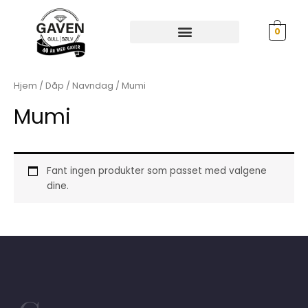
Hopp
rett
0
til
innholdet
Hjem
/
Dåp / Navndag
/ Mumi
Mumi
Fant ingen produkter som passet med valgene
dine.