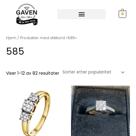
Hopp
rett
0
til
innholdet
Sortert
etter
propularitet
Hjem
/ Produkter med stikkord «585»
585
Viser 1–12 av 82 resultater