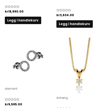
sirkel ørepynt med
Diamantring
diamanter
Vurdert
kr
18,990.00
0
Vurdert
kr
3,634.00
av
0
5
Legg i handlekurv
av
5
Legg i handlekurv
diamant
diamant ørepynt sirkel
Anheng
Diamant anheng
Vurdert
kr
9,595.00
0