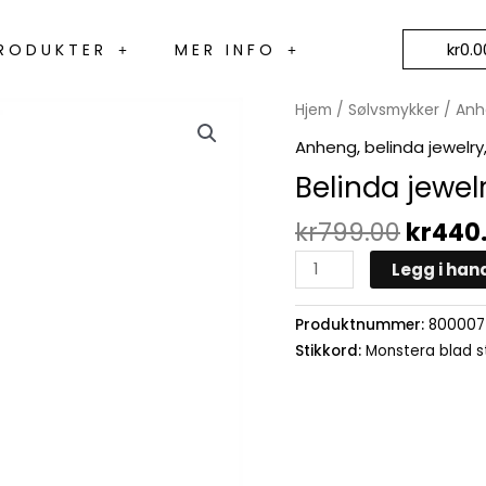
kr
0.0
RODUKTER
MER INFO
Opprin
Belinda
Hjem
/
Sølvsmykker
/
Anh
pris
jewelry
Anheng
,
belinda jewelry
var:
antall
Belinda jewel
kr799.
kr
799.00
kr
440
Legg i han
Produktnummer:
800007
Stikkord:
Monstera blad st