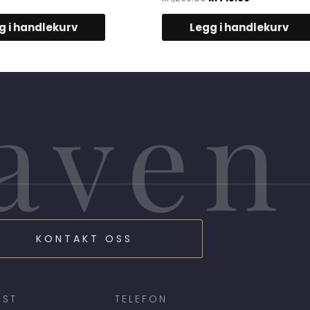
0
av
5
g i handlekurv
Legg i handlekurv
aven
KONTAKT OSS
OST
TELEFON