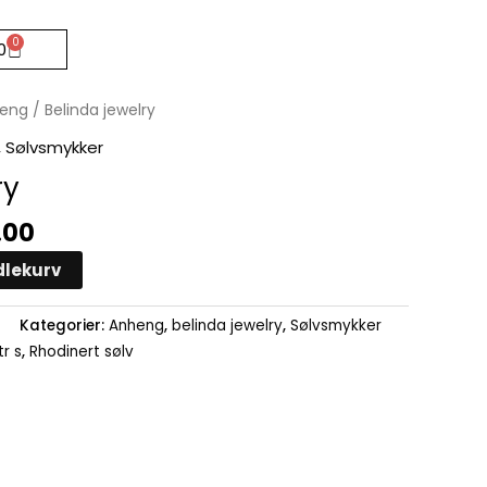
0
Handlekurv
0
nelig
Nåværende
eng
/ Belinda jewelry
pris
,
Sølvsmykker
er:
ry
00.
kr440.00.
.00
dlekurv
Kategorier:
Anheng
,
belinda jewelry
,
Sølvsmykker
r s
,
Rhodinert sølv