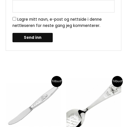
Lagre mitt navn, e-post og nettside i denne
nettleseren for neste gang jeg kommenterer.
Relaterte produkter
Opprinnelig
Nåværende
Opprinnelig
Nåværend
Tilbud!
Tilbud!
pris
pris
pris
pris
var:
er:
var:
er:
kr3,299.00.
kr3,270.00.
kr3,299.00.
kr3,270.00