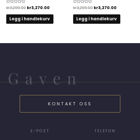
Vurdert
kr
3,299.00
kr
3,270.00
Vurdert
kr
3,299.00
kr
3,270.00
0
0
av
av
5
5
Legg i handlekurv
Legg i handlekurv
Gaven
KONTAKT OSS
E-POST
TELEFON