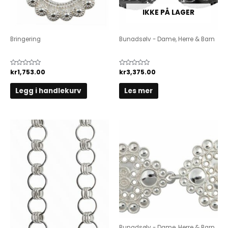
IKKE PÅ LAGER
Bringering
Bunadsølv - Dame, Herre & Barn
Bringering
Håndgravert Vestespenne
Vurdert
kr
1,753.00
Vurdert
kr
3,375.00
0
0
av
av
5
5
Legg i handlekurv
Les mer
Bunadsølv - Dame, Herre & Barn