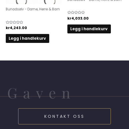
Vestespenne
Bunadsølv - Dame, Herre & Barn
Maljeband, 12 ringer
Vurdert
kr
4,033.00
0
av
5
Vurdert
kr
4,243.00
Legg i handlekurv
0
av
5
Legg i handlekurv
Gaven
KONTAKT OSS