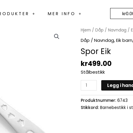
kr
0.0
RODUKTER
MER INFO
Spor
Hjem
/
Dåp / Navndag
/
E
Eik
Dåp / Navndag
,
Eik barn
antall
Spor Eik
kr
499.00
Stålbestikk
Legg i han
Produktnummer:
6743
Stikkord:
Barnebestikk i st