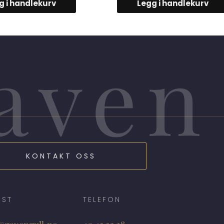
g i handlekurv
Legg i handlekurv
aven
KONTAKT OSS
OST
TELEFON