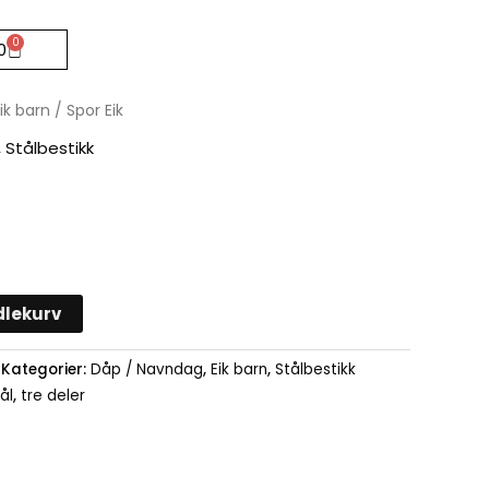
0
Handlekurv
0
ik barn
/ Spor Eik
,
Stålbestikk
dlekurv
Kategorier:
Dåp / Navndag
,
Eik barn
,
Stålbestikk
ål
,
tre deler