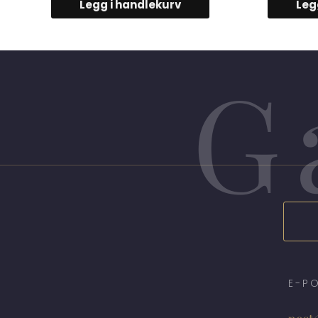
Legg i handlekurv
Leg
G
E-P