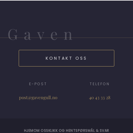
Gaven
KONTAKT OSS
E-POST
TELEFON
post@gavengull.no
40 43 33 28
HJEM
OM OSS
KLIKK OG HENT
SPØRSMÅL & SVAR