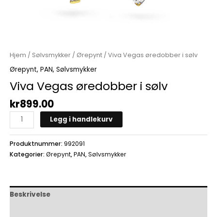
Hjem
/
Sølvsmykker
/
Ørepynt
/ Viva Vegas øredobber i sølv
Ørepynt
,
PAN
,
Sølvsmykker
Viva Vegas øredobber i sølv
kr
899.00
Legg i handlekurv
Produktnummer:
992091
Kategorier:
Ørepynt
,
PAN
,
Sølvsmykker
Beskrivelse
Omtaler (0)